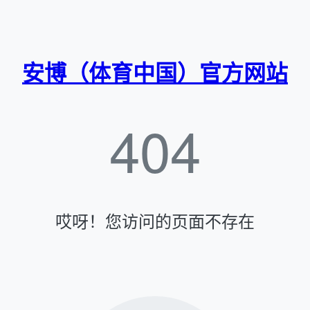
安博（体育中国）官方网站
404
哎呀！您访问的页面不存在