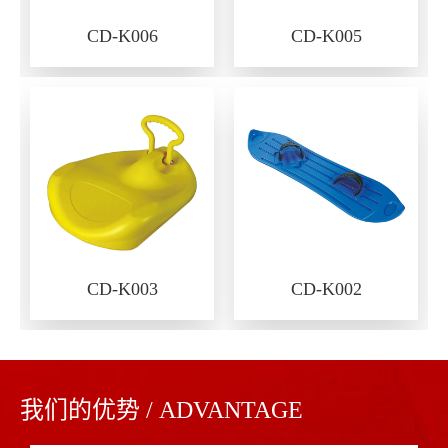
CD-K006
CD-K005
CD-K003
CD-K002
我们的优势 / ADVANTAGE