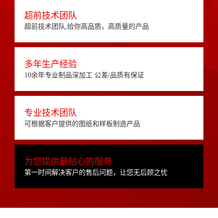
超前技术团队
超前技术团队,给你高品质，高质量的产品
多年生产经验
10余年专业制品深加工 公差/品质有保证
专业技术团队
可根据客户提供的图纸和样板制造产品
为您提供最贴心的服务
第一时间解决客户的售后问题，让您无后顾之忧