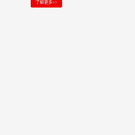
了解更多>>