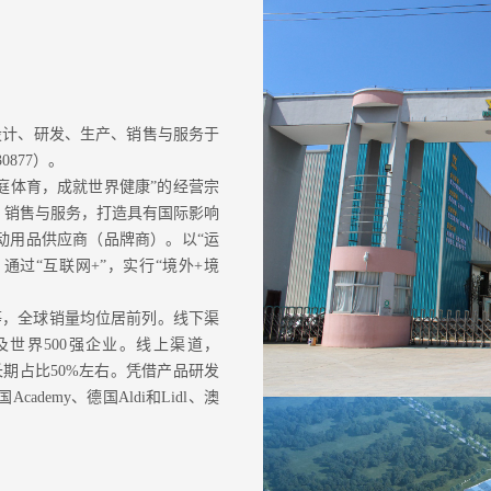
设计、研发、生产、销售与服务于
877）。
庭体育，成就世界健康”的经营宗
、销售与服务，打造具有国际影响
动用品供应商（品牌商）。以“运
，通过“互联网+”，实行“境外+境
等，全球销量均位居前列。
线下渠
世界500强企业。
线上渠道，
品长期占比50%左右。凭借产品研发
emy、德国Aldi和Lidl、澳