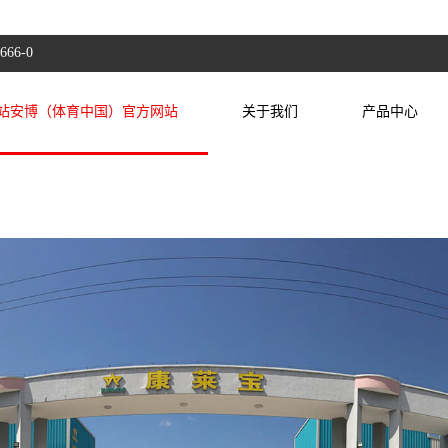
66-0
站安博（体育中国）官方网站
关于我们
产品中心