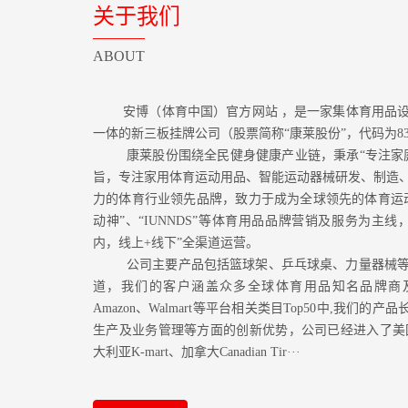
关于我们
ABOUT
安博（体育中国）官方网站 ，是一家集体育用品
一体的新三板挂牌公司（股票简称“康莱股份”，代码为830
康莱股份围绕全民健身健康产业链，秉承“专注家
旨，专注家用体育运动用品、智能运动器械研发、制造
力的体育行业领先品牌，致力于成为全球领先的体育运
动神”、“IUNNDS”等体育用品品牌营销及服务为主线
内，线上+线下”全渠道运营。
公司主要产品包括篮球架、乒乓球桌、力量器械
道，我们的客户涵盖众多全球体育用品知名品牌商及
Amazon
、Walmart等
平台相关类目Top50中,我们的产
生产及业务管理等方面的创新优势，公司已经进入了美国Acad
大利亚K-mart、加拿大Canadian Tir···