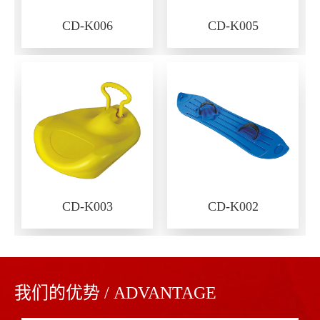
CD-K006
CD-K005
CD-K003
CD-K002
我们的优势 / ADVANTAGE