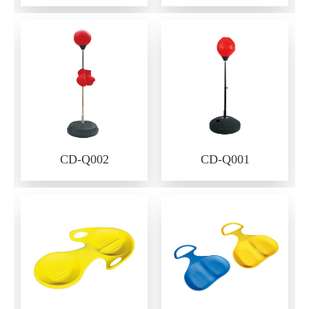
CD-Q002
CD-Q001